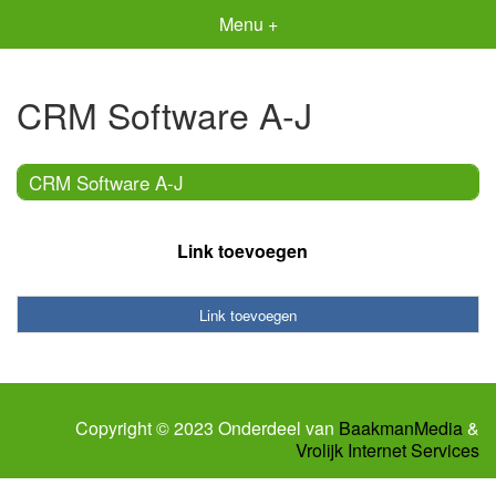
Menu +
CRM Software A-J
CRM Software A-J
Link toevoegen
Link toevoegen
Copyright © 2023 Onderdeel van
BaakmanMedia
&
Vrolijk Internet Services